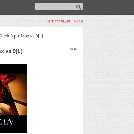
Регистрация
|
Вход
eek 3 proMax vs 9[L]
 vs 9[L]
18:28