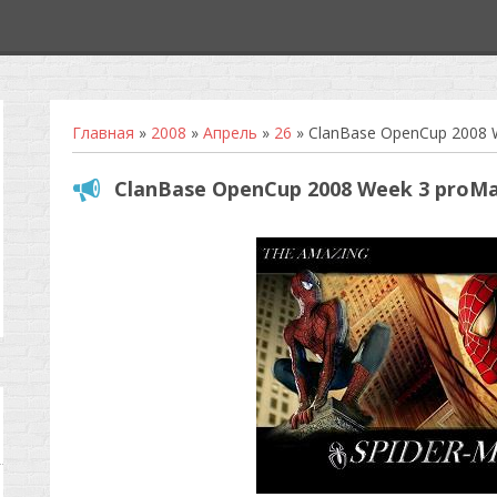
Главная
»
2008
»
Апрель
»
26
» ClanBase OpenCup 2008 W
ClanBase OpenCup 2008 Week 3 proMax